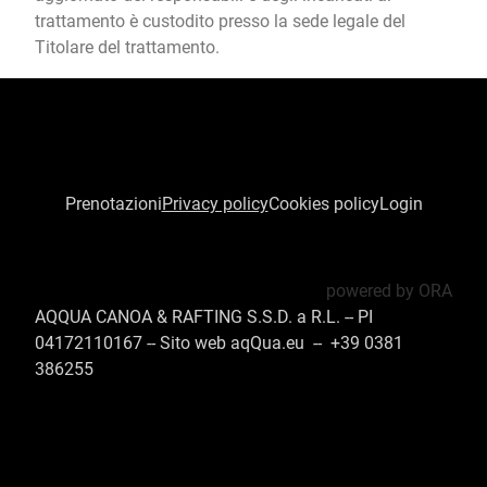
trattamento è custodito presso la sede legale del
Titolare del trattamento.
Prenotazioni
Privacy policy
Cookies policy
Login
powered by ORA
AQQUA CANOA & RAFTING S.S.D. a R.L. -- PI
04172110167 --
Sito web aqQua.eu
--
+39 0381
386255